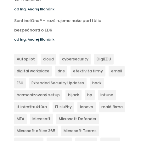
od Ing. Andrej Blanárik
SentinelOne® – rozširujeme naše portfólio
bezpečnosti o EDR
od Ing. Andrej Blanárik
Autopilot
cloud
cybersecurity
DigiEDU
digital workplace
dns
efektivita firmy
email
ESU
Extended Security Updates
hack
harmonizovaný setup
hijack
hp
Intune
it infraštruktúra
IT služby
lenovo
malá firma
MFA
Microsoft
Microsoft Defender
Microsoft office 365
Microsoft Teams