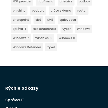
MSP provider
notifikácia
onedrive
outlook
phishing
podpora
práca z domu
router
sharepoint
sieť
SMB
sprievodca
Správa IT
telekonferencie
výber
Windows
Windows 7
Windows 10
Windows 11
Windows Defender
zyxel
Rýchle odkazy
Správa IT