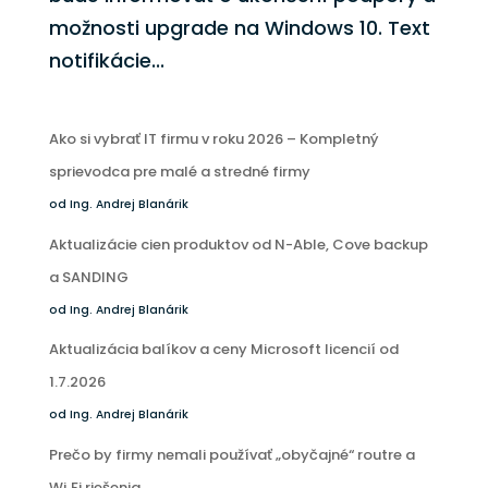
možnosti upgrade na Windows 10. Text
notifikácie...
Ako si vybrať IT firmu v roku 2026 – Kompletný
sprievodca pre malé a stredné firmy
od Ing. Andrej Blanárik
Aktualizácie cien produktov od N-Able, Cove backup
a SANDING
od Ing. Andrej Blanárik
Aktualizácia balíkov a ceny Microsoft licencií od
1.7.2026
od Ing. Andrej Blanárik
Prečo by firmy nemali používať „obyčajné“ routre a
Wi‑Fi riešenia