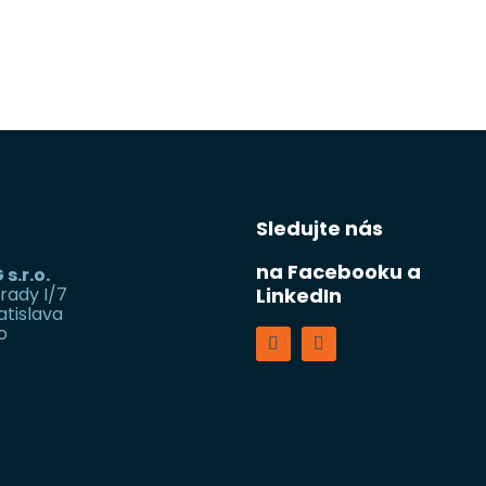
Sledujte nás
na Facebooku a
 s.r.o.
rady I/7
LinkedIn
atislava
o