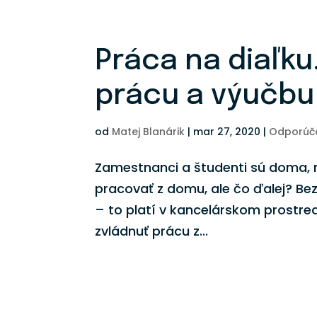
Práca na diaľku
prácu a výučbu
od
Matej Blanárik
|
mar 27, 2020
|
Odporúč
Zamestnanci a študenti sú doma, m
pracovať z domu, ale čo ďalej? Bez
– to platí v kancelárskom prostre
zvládnuť prácu z...