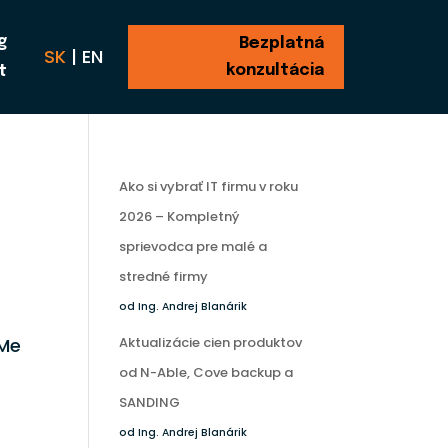
g
Bezplatná
SK
|
EN
konzultácia
t
Ako si vybrať IT firmu v roku
2026 – Kompletný
sprievodca pre malé a
stredné firmy
od Ing. Andrej Blanárik
OMe
Aktualizácie cien produktov
od N-Able, Cove backup a
SANDING
od Ing. Andrej Blanárik