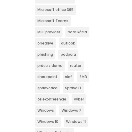
Microsoft office 365
Microsoft Teams
MSP provider
notifikácia
onedrive
outlook
phishing
podpora
práca z domu
router
sharepoint
sieť
SMB
sprievodca
Správa IT
telekonferencie
výber
Windows
Windows 7
Windows 10
Windows 11