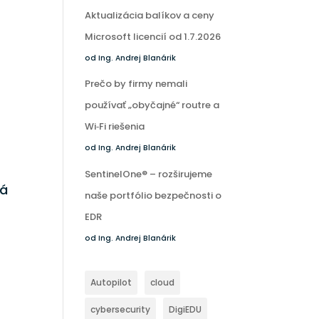
Aktualizácia balíkov a ceny
Microsoft licencií od 1.7.2026
od Ing. Andrej Blanárik
Prečo by firmy nemali
používať „obyčajné“ routre a
Wi‑Fi riešenia
od Ing. Andrej Blanárik
SentinelOne® – rozširujeme
sá
naše portfólio bezpečnosti o
EDR
od Ing. Andrej Blanárik
Autopilot
cloud
cybersecurity
DigiEDU