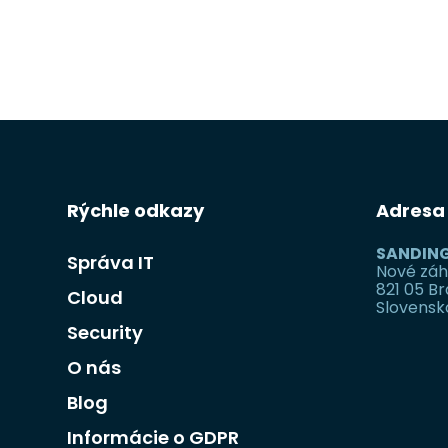
Rýchle odkazy
Adresa
SANDING
Správa IT
Nové záh
821 05 Br
Cloud
Slovensk
Security
O nás
Blog
Informácie o GDPR