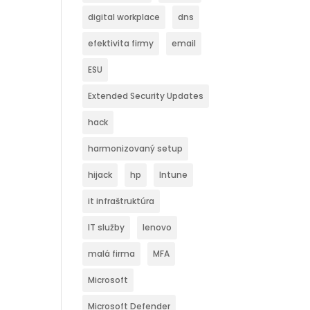
digital workplace
dns
efektivita firmy
email
ESU
Extended Security Updates
hack
harmonizovaný setup
hijack
hp
Intune
it infraštruktúra
IT služby
lenovo
malá firma
MFA
Microsoft
Microsoft Defender