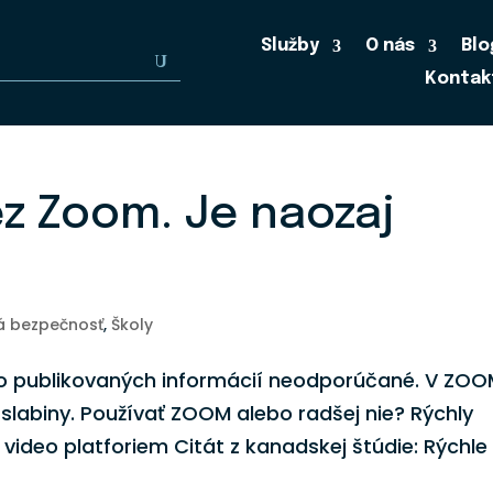
Služby
O nás
Blo
Kontak
z Zoom. Je naozaj
á bezpečnosť
,
Školy
o publikovaných informácií neodporúčané. V ZO
slabiny. Používať ZOOM alebo radšej nie? Rýchly
video platforiem Citát z kanadskej štúdie: Rýchle